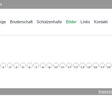
en
ige
Bruderschaft
Schützenhalle
Bilder
Links
Kontakt
2
3
4
5
6
7
8
9
10
11
12
13
14
15
16
17
18
Impres