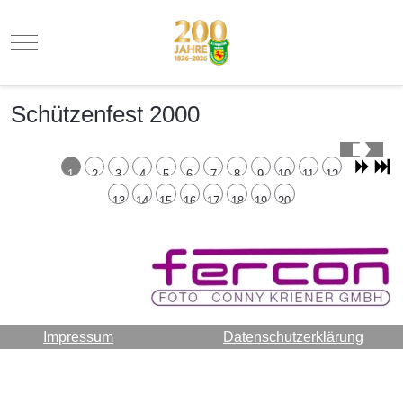
Mobile Menu Toggle
Schützenfest 2000
1
2
3
4
5
6
7
8
9
10
11
12
13
14
15
16
17
18
19
20
Impressum
Datenschutzerklärung