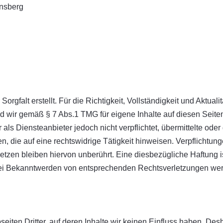
rnsberg
orgfalt erstellt. Für die Richtigkeit, Vollständigkeit und Aktual
d wir gemäß § 7 Abs.1 TMG für eigene Inhalte auf diesen Seit
 als Diensteanbieter jedoch nicht verpflichtet, übermittelte ode
 die auf eine rechtswidrige Tätigkeit hinweisen. Verpflichtun
zen bleiben hiervon unberührt. Eine diesbezügliche Haftung is
Bei Bekanntwerden von entsprechenden Rechtsverletzungen wer
iten Dritter, auf deren Inhalte wir keinen Einfluss haben. Des